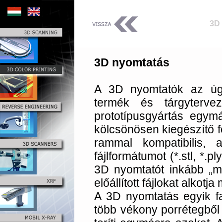
3D
3D nyomtatás
A 3D nyomtatók az úgy
termék és tárgyterve
prototípusgyártás egy
kölcsönösen kiegészítő f
rammal kompatibilis, 
fájlformátumot (*.stl, *.
3D nyomtatót inkább „mo
előállított fájlokat alko
A 3D nyomtatás egyik fa
több vékony porrétegből 