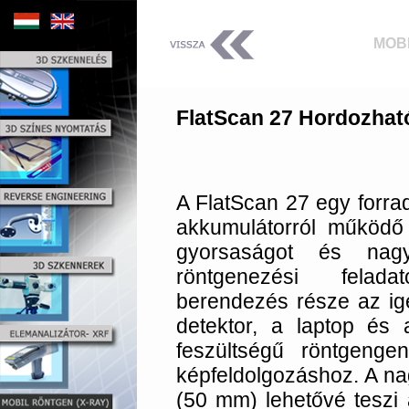
MOBI
FlatScan 27 Hordozhat
A FlatScan 27 egy forra
akkumulátorról működő
gyorsaságot és nagy
röntgenezési felad
berendezés része az i
detektor, a laptop és 
feszültségű röntgenge
képfeldolgozáshoz. A n
(50 mm) lehetővé teszi