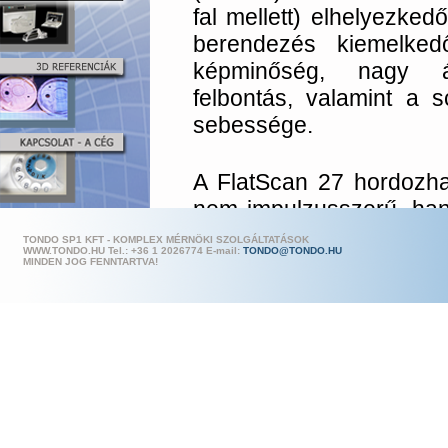
fal mellett) elhelyezked
berendezés kiemelked
képminőség, nagy á
felbontás, valamint a s
sebessége.
A FlatScan 27 hordozh
nem impulzusszerű, ha
sugárzással dolgozik. 
TONDO SP1 KFT - KOMPLEX MÉRNÖKI SZOLGÁLTATÁSOK
WWW.TONDO.HU Tel.: +36 1 202
6774 E-mail:
TONDO@TONDO.HU
egyenletes, nagy át
MINDEN JOG FENNTARTVA!
képalkotáskor nagy 
eredményez. A ren
sugárkimeneti nyílás 
nagyításig nem s
minőségromlást. Ugya
nagy nyílásszögű (60