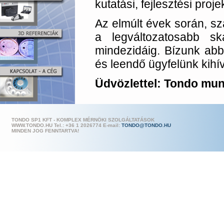
kutatási, fejlesztési proj
Az elmúlt évek során, sz
a legváltozatosabb s
mindezidáig. Bízunk abb
és leendő ügyfelünk kihív
Üdvözlettel: Tondo mun
TONDO SP1 KFT - KOMPLEX MÉRNÖKI SZOLGÁLTATÁSOK
WWW.TONDO.HU Tel.: +36 1 202
6774 E-mail:
TONDO@TONDO.HU
MINDEN JOG FENNTARTVA!