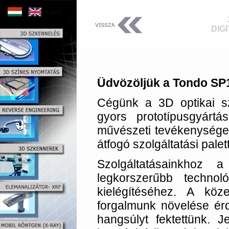
DIG
Üdvözöljük a Tondo SP1
Cégünk a 3D optikai sz
gyors prototípusgyártá
művészeti tevékenységek 
átfogó szolgáltatási pale
Szolgáltatásainkhoz
legkorszerűbb technol
kielégítéséhez. A köze
forgalmunk növelése érd
hangsúlyt fektettünk. 